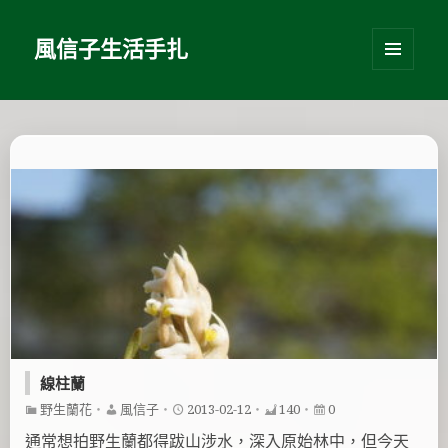
風信子生活手扎
選單及
小工具
線柱蘭
野生蘭花
・
風信子
・
2013-02-12
・
140
・
0
通常想拍野生蘭都得跋山涉水，深入原始林中，但今天