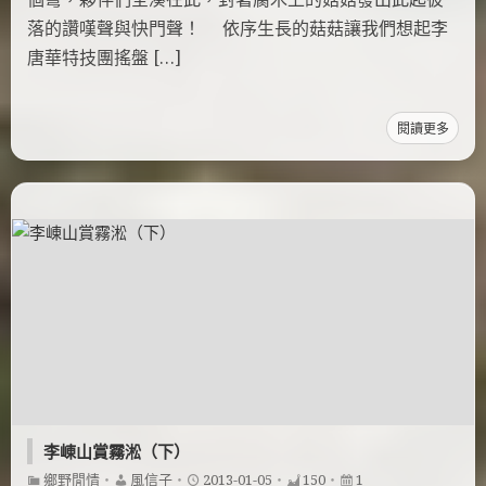
落的讚嘆聲與快門聲！ 依序生長的菇菇讓我們想起李
唐華特技團搖盤 […]
閱讀更多
李崠山賞霧淞（下）
鄉野閒情
・
風信子
・
2013-01-05
・
150
・
1