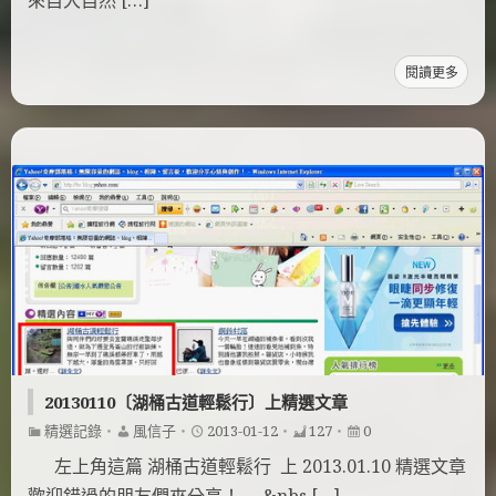
來自大自然 […]
閱讀更多
20130110〔湖桶古道輕鬆行〕上精選文章
精選記錄
・
風信子
・
2013-01-12
・
127
・
0
左上角這篇 湖桶古道輕鬆行 上 2013.01.10 精選文章
歡迎錯過的朋友們來分享！ &nbs […]