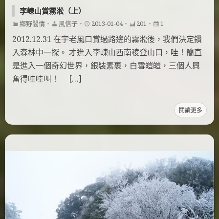
李崠山賞霧淞（上）
鄉野閒情
・
風信子
・
2013-01-04
・
201
・
1
2012.12.31 在宇老風口賞過路邊的霧淞後，我們決定鑽
入森林中一探。 才進入李崠山西南稜登山口，哇！簡直
是進入一個奇幻世界，銀裝素裹，白雪皚皚，三個人興
奮得哇哇叫！ […]
閱讀更多