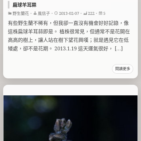
扁球羊耳蒜
野生蘭花
・
風信子
・
2013-02-07
・
222
・
5
有些野生蘭不稀有，但我卻一直沒有機會好好記錄，像
這株扁球羊耳蒜即是。 植株很常見，但通常不是花開在
高高的樹上，讓人站在樹下望花興嘆；就是遇見它在低
矮處，卻不是花期。 2013.1.19 這天運氣很好， […]
閱讀更多