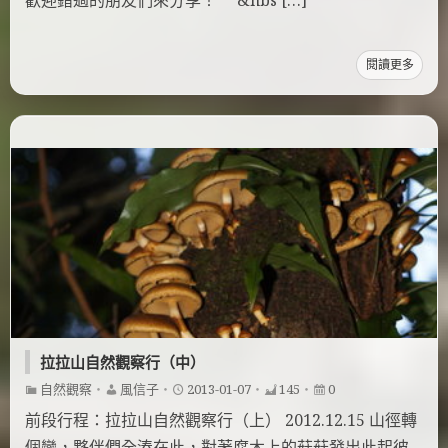
閱讀更多
拉拉山自然觀察行（中）
自然觀察
・
風信子
・
2013-01-07
・
145
・
0
前段行程：拉拉山自然觀察行（上） 2012.12.15 山徑轉
個彎，夥伴們全湊在此，對著腐木上的菇菇發出此起彼