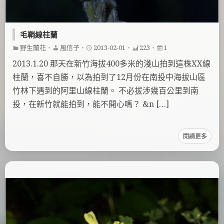
毛鞘線柱蘭
野生蘭花
・
風信子
・
2013-02-01
・
223
・
1
2013.1.20 那天在新竹海拔400多米的淺山拍到這株XX線
柱蘭，喜不自勝，以為拍到了12月份在南投中海拔山區
竹林下遇到的阿里山線柱蘭。 不必拔涉幾百公里到南
投，在新竹就能拍到，能不開心嗎？ &n […]
閱讀更多