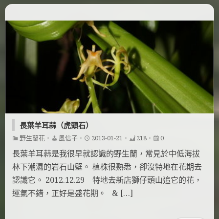
長葉羊耳蒜（虎頭石）
野生蘭花
・
風信子
・
2013-01-21
・
218
・
0
長葉羊耳蒜是我很早就認識的野生蘭，常見於中低海拔
林下潮濕的岩石山壁。 植株很熟悉，卻沒特地在花期去
認識它。 2012.12.29 特地去新店獅仔頭山追它的花，
運氣不錯，正好是盛花期。 & […]