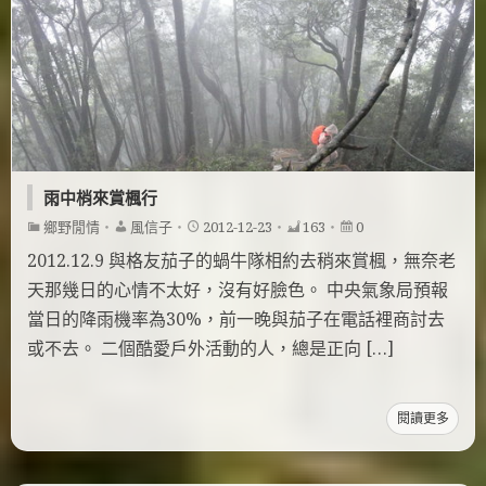
雨中梢來賞楓行
鄉野閒情
・
風信子
・
2012-12-23
・
163
・
0
2012.12.9 與格友茄子的蝸牛隊相約去稍來賞楓，無奈老
天那幾日的心情不太好，沒有好臉色。 中央氣象局預報
當日的降雨機率為30%，前一晚與茄子在電話裡商討去
或不去。 二個酷愛戶外活動的人，總是正向 […]
閱讀更多