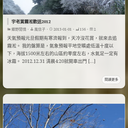
宇老賞霧淞歡送2012
鄉野閒情
・
風信子
・
2013-01-01
・
156
・
2
天氣預報元旦假期有寒流報到，天冷沒花賞，就來去追
霧淞。 我的盤算是，氣象預報平地空曠處低溫十度以
下，海拔1500米左右的山區約零度左右，水氣足一定有
冰霜。 2012.12.31 清晨4:20就開車出門 […]
閱讀更多