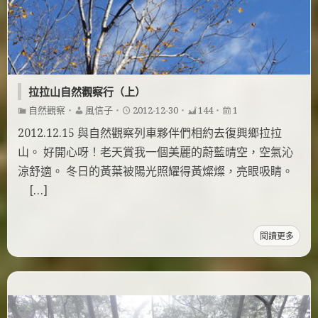
拉拉山自然觀察行（上）
自然觀察
・
風信子
・
2012-12-30
・
144
・
1
2012.12.15 與自然觀察列車夥伴們相約去復興鄉拉拉
山。 好開心呀！老天賞我一個美麗的蔚藍晴空，空氣沁
涼舒適。 冬日的黃葉被陽光照耀得黃燦燦，亮眼吸睛。
[…]
閱讀更多