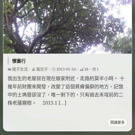
懷舊行
親子生活
・
風信子
・
2013-01-24
・
28
・
1
我出生的老屋就在現在娘家附近，走路約莫半小時。 十
幾年前財團來開發，改變了這個貧瘠偏僻的地方，記憶
中的土埆厝卻沒了，唯一剩下的，只有過去禾埕前的二
株老蓮霧樹。 2013.1 […]
閱讀更多