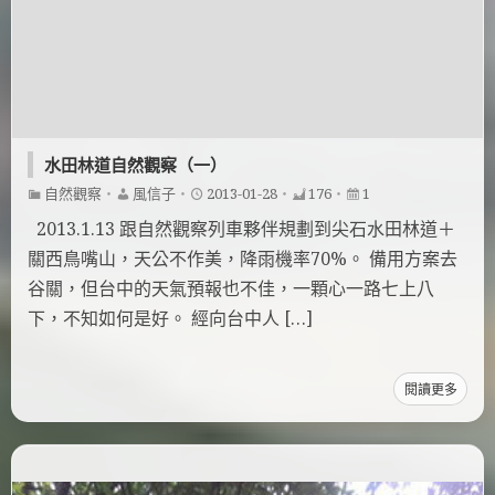
水田林道自然觀察（一）
自然觀察
・
風信子
・
2013-01-28
・
176
・
1
2013.1.13 跟自然觀察列車夥伴規劃到尖石水田林道＋
關西鳥嘴山，天公不作美，降雨機率70%。 備用方案去
谷關，但台中的天氣預報也不佳，一顆心一路七上八
下，不知如何是好。 經向台中人 […]
閱讀更多