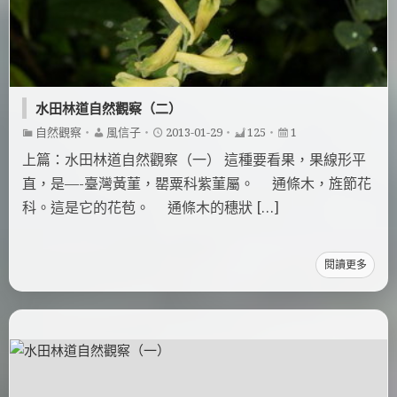
水田林道自然觀察（二）
自然觀察
・
風信子
・
2013-01-29
・
125
・
1
上篇：水田林道自然觀察（一） 這種要看果，果線形平
直，是—-臺灣黃菫，罌粟科紫菫屬。 通條木，旌節花
科。這是它的花苞。 通條木的穗狀 […]
閱讀更多