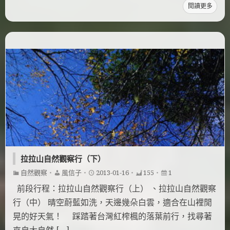
閱讀更多
拉拉山自然觀察行（下）
自然觀察
・
風信子
・
2013-01-16
・
155
・
1
前段行程：拉拉山自然觀察行（上） 、拉拉山自然觀察
行（中） 晴空蔚藍如洗，天邊幾朵白雲，適合在山裡閒
晃的好天氣！ 踩踏著台灣紅榨楓的落葉前行，找尋著