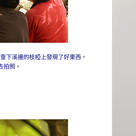
在垂下溪邊的枝椏上發現了好東西，
去拍照。