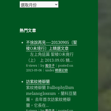
彙
整
熱門文章
不捨說再見—-20130905〔聖
稜O未境行〕上精選文章
左上角這篇 聖稜O未竟行
（上） 上 2013.09.05 精...
8 views
｜
by
風信子
｜
posted on
2013-09-06
｜
under
精選記錄
訪紫紋捲瓣蘭
紫紋捲瓣蘭 Bulbophyllum
melanoglossum ，蘭科豆蘭
屬。 去年首次訪紫紋捲瓣
蘭，它長在...
8 views
｜
by
風信子
｜
posted on