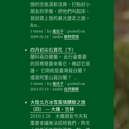
頭的空氣清新涼爽，打點好小
朋友的早餐，把他們叫起床，
我就踏上我的晨光健走之旅。
&n...
5 views
｜
by
風信子
｜
posted on
2009-05-16
｜
under
鄉野閒情
四月初尖石賞花（下）
蘭科莪白蘭屬。 此行最重要
的目標是要來看它，確認它是
誰。 它倒底是臺灣莪白蘭？
還是阿里山莪白蘭？ ...
5 views
｜
by
風信子
｜
posted on
2013-07-13
｜
under
自然觀察
大陸北方冰雪風情體驗之旅
（四） — 大連、吉林
2010.1.26 大連朋友今天有
重要會議無法招待我們，昨天