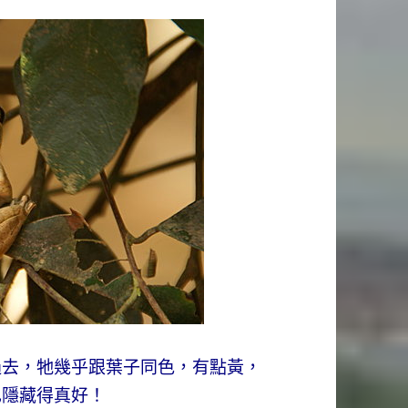
過去，牠幾乎跟葉子同色，有點黃，
己隱藏得真好！