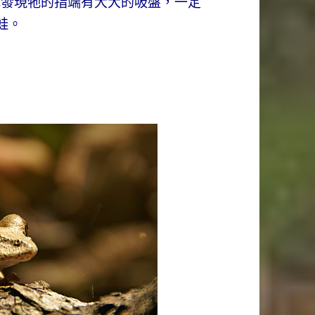
發現牠的指端有大大的吸盤，一定
蛙。