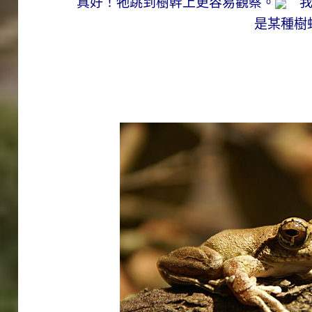
真好！牠跳到樹幹上更容易觀察。
我
是某種樹