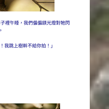
葉子裡午睡，我們偏偏鎂光燈對牠閃
。
！我跳上樹幹不給你拍！」