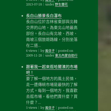
2013-07-18
｜
under
野生蘭花
長白山勝景長白瀑布
長白山位於吉林省東部與北韓
交界的山地，為東北山地最高
部份。長白山有北坡、西坡、
南坡三個旅遊路線，分別坐落
在二道...
6 views
｜
by
風信子
｜
posted on
2009-11-28
｜
under
東北內蒙自助行
跟著我一起來逛哈爾濱的市場
吧！
要了解一個地方的風土民情，
走一遭傳統市場是最快的了解
方式。每到一個地方，我喜歡
去逛市場，看他們賣什麼？買
什麼？...
5 views
｜
by
風信子
｜
posted on