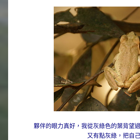
夥伴的眼力真好，我從灰綠色的葉背望
又有點灰綠，把自