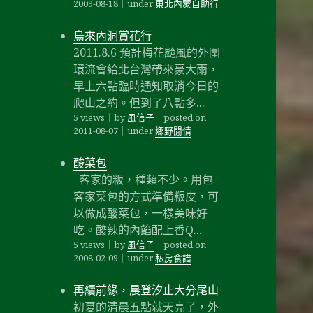
2009-08-18
｜
under
東北內蒙自助行
烏來內洞賞花行
2011.8.6 預計梅花颱風的外圍
環流會給北台灣帶來豪大雨，
早上六點臨時通知取消今日的
爬山之約。但到了八點多...
5 views
｜
by
風信子
｜
posted on
2011-08-07
｜
under
鄉野閒情
酸菜包
客家的粄，種類不少。用包
客家菜包的方式準備粄皮，可
以做成酸菜包，一樣美味好
吃。酸辣的內餡配上香Q...
5 views
｜
by
風信子
｜
posted on
2008-02-09
｜
under
私房食譜
再續前緣，晨登汐止大分尾山
初夏的清晨五點就天亮了，外