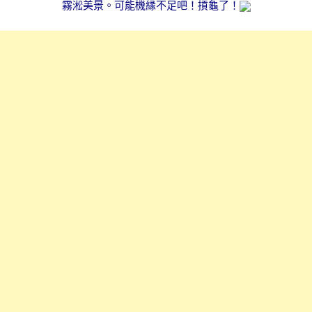
霧淞美景。可能機縁不足吧！摃龜了！