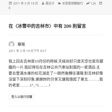
發
作
分
總
24
2011 年 3 月 19 日
風信子
冰雪風情體驗行
126
佈
者
類
瀏
小
0
日
覽
時
期:
次
瀏
數
覽
在〈冰雪中的吉林市〉中有 200 則留言
次
數
華哥
表
示:
2011 年 3 月 19 日下午 8:57
我上回去吉林是10月份的時候.天候尚好只是天空也是灰朦
朧的一片.我記得住在吉林公共汽車站對面的一家酒店.主
要去豐滿水庫的松花湖走了一趟然後轉往瀋陽.對吉林好像
沒留下深刻印象.謝謝妳的分享又讓我憶起了東北……….我
的老家………(^_^)………!
登入以進行回覆