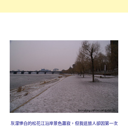
灰濛慘白的松花江沿岸景色蕭寂，但我這旅人卻因第一次