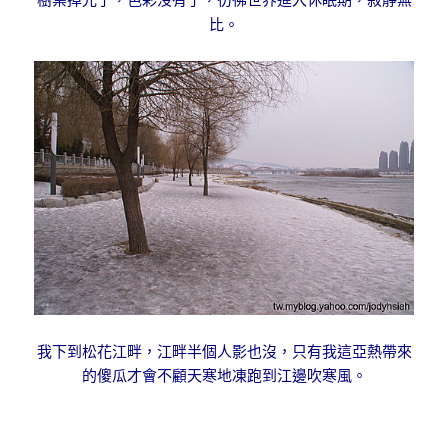
樹葉掉光了，色彩沒有了，彷彿世界進入休眠期，寂靜無
比。
我下到松花江畔，江畔半個人影也沒，只有我這亞熱帶來
的傻瓜才會不顧天寒地凍跑到江邊吹寒風。