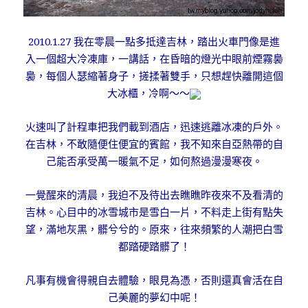
2010.1.27 我在零晨一點多
抵達吉林，踏出火車門像是進
入一個超大冷凍庫，一講話，在昏暗的燈光中眼前煙霧裊
裊，每個人瑟縮著身子，搓揉著雙手，只想趕快離開這個
大冰櫃，冷啊～～
火速叫了計程車把我們載到酒店，迅速逃離冰凍的戶外。
在吉林，不敢隨便住便宜的賓館，我不知來自亞熱帶的自
己能否承受萬一暖氣不足，如何熬過漫漫寒夜。
一覺醒來的清晨，我迫不及待出去瞧瞧昨夜來不及看清的
吉林。心目中的冰雪城市是雪白一片，不料走上街有點失
望，滿地灰黑，髒兮兮的。原來，往來頻繁的人潮把白雪
都踏硬踏髒了！
凡事有機會得親自去體驗，眼見為憑，否則還真會活在自
己美麗的夢幻中呢！