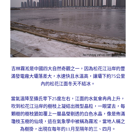
吉林霧淞是中國四大自然奇觀之一，因為松花江沿岸的豐
滿發電廠大壩落差大，水速快且水溫高，讓壩下約75公里
內的松花江面冬天不結冰。
當氣溫降至攝氏零下25度左右，江面的水氣會冉冉上升，
吹到松花江沿岸的樹枝上凝結出微型晶粒，一眼望去，每
顆樹的樹枝猶如覆上一層晶瑩剔透的白色水晶，像是佈滿
瓊枝玉樹的仙境，這在氣象學中被稱為霧淞，當地人稱之
為樹掛，出現在每年的11月至隔年的三、四月。