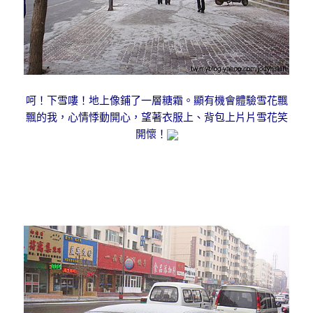
呵！下雪嘍！地上像鋪了一層糖霜。顯有機會體驗雪花飄
飄的我，心情悸動開心，望著衣服上、背包上片片雪花笑
開懷！