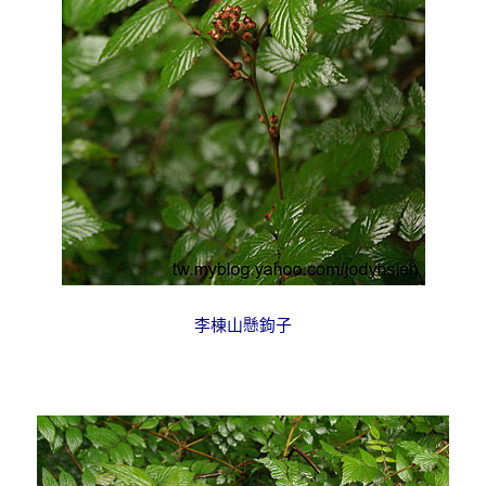
李棟山懸鉤子