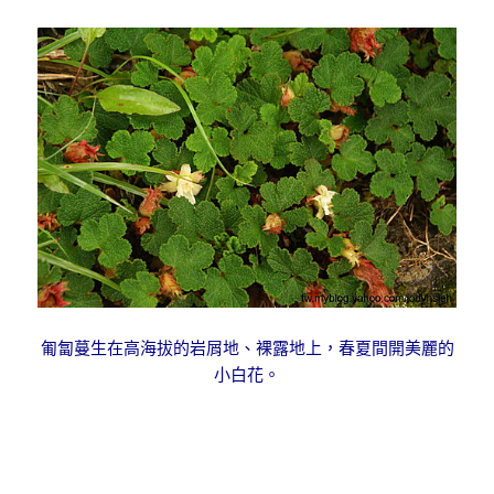
匍匐蔓生在高海拔的岩屑地、裸露地上，春夏間開美麗的
小白花。