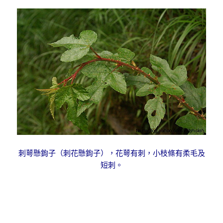
刺萼懸鉤子（刺花懸鉤子），花萼有刺，小枝條有柔毛及
短刺。