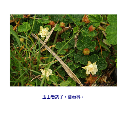
玉山懸鉤子，薔薇科。