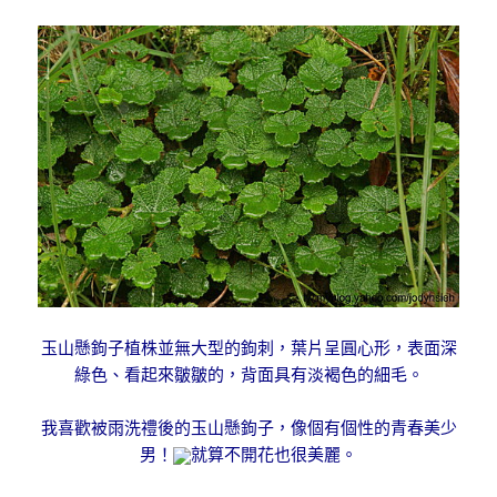
玉山懸鉤子植株並無大型的鉤刺，葉片呈圓心形，表面深
綠色、看起來皺皺的，背面具有淡褐色的細毛。
我喜歡被雨洗禮後的玉山懸鉤子，像個有個性的青春美少
男！
就算不開花也很美麗。