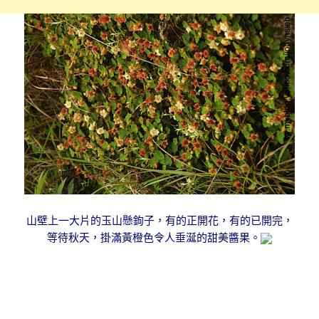
山壁上一大片的玉山懸鉤子，有的正開花，有的已開完，
等待秋天，掛滿黃橙色令人垂涎的甜美醬果。