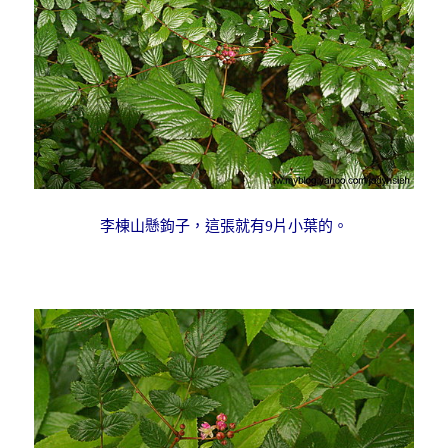
李棟山懸鉤子，這張就有9片小葉的。