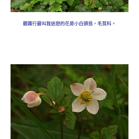
觀霧行最叫我迷戀的花是小白頭翁，毛茛科。