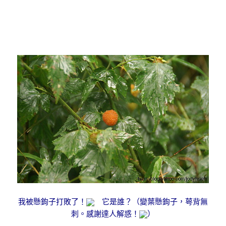
我被懸鉤子打敗了！
它是誰？（變葉懸鉤子，萼背無
刺。感謝達人解惑！
）