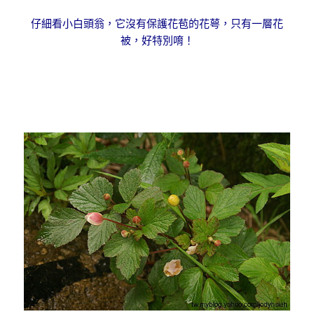
仔細看小白頭翁，它沒有保護花苞的花萼，只有一層花
被，好特別唷！