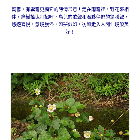
觀霧，有雲霧更顯它的詩情畫意！走在雨霧裡，野花來相
伴，綠樹搖曳打招呼，鳥兒的歌聲和著夥伴們的驚嘆聲，
悠遊喜悅，意境脫俗，如夢似幻，彷如走入人間仙境般美
好！