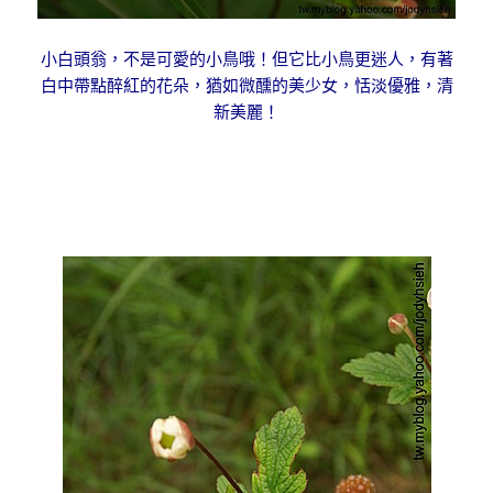
小白頭翁，不是可愛的小鳥哦！但它比小鳥更迷人，有著
白中帶點醉紅的花朵，猶如微醺的美少女，恬淡優雅，清
新美麗！