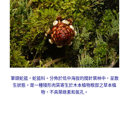
筆頭蛇菰，蛇菰科。分佈於低中海拔的闊針葉林中，呈散
生狀態。是一種矮形肉質寄生於木本植物根部之草本植
物，不具葉綠素和氣孔。