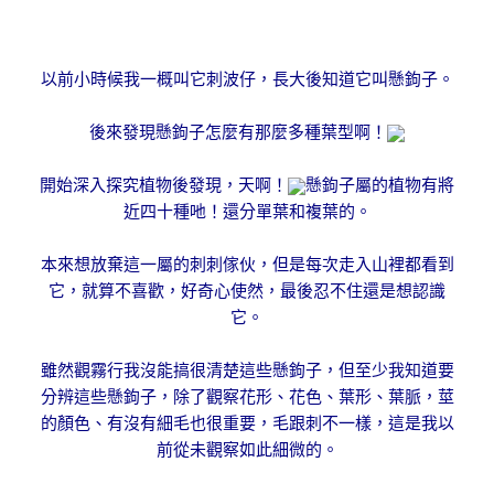
以前小時候我一概叫它刺波仔，長大後知道它叫懸鉤子。
後來發現懸鉤子怎麼有那麼多種葉型啊！
開始深入探究植物後發現，天啊！
懸鉤子屬的植物有將
近四十種吔！還分單葉和複葉的。
本來想放棄這一屬的刺刺傢伙，但是每次走入山裡都看到
它，就算不喜歡，好奇心使然，最後忍不住還是想認識
它。
雖然觀霧行我沒能搞很清楚這些懸鉤子，但至少我知道要
分辨這些懸鉤子，除了觀察花形、花色、葉形、葉脈，莖
的顏色、有沒有細毛也很重要，毛跟刺不一樣，這是我以
前從未觀察如此細微的。