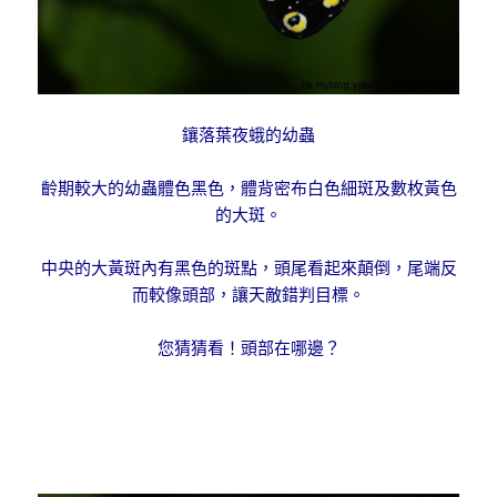
鑲落葉夜蛾的幼蟲
齡期較大的幼蟲體色黑色，體背密布白色細斑及數枚黃色
的大斑。
中央的大黃斑內有黑色的斑點，頭尾看起來顛倒，尾端反
而較像頭部，讓天敵錯判目標。
您猜猜看！頭部在哪邊？