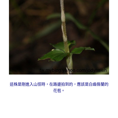
這株是剛進入山徑時，在路邊拍到的，應該是白齒唇蘭的
花苞。