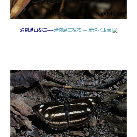
遇到滿山都是—-
迷你腐生植物 — 琉球水玉簪