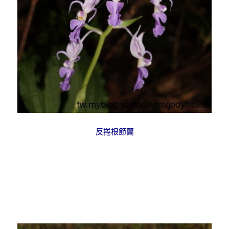
反捲根節蘭