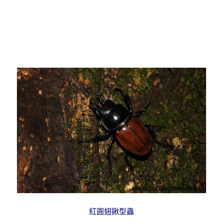
紅圓翅鍬型蟲