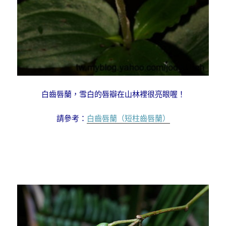
白齒唇蘭，雪白的唇瓣在山林裡很亮眼喔！
請參考：
白齒唇蘭（短柱齒唇蘭）