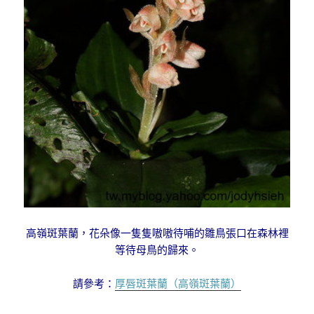
高嶺斑葉蘭，花朵像一隻隻嗷嗷待哺的雛鳥張口在森林裡
等待母鳥的歸來。
請參考：
厚唇斑葉蘭（高嶺斑葉蘭）