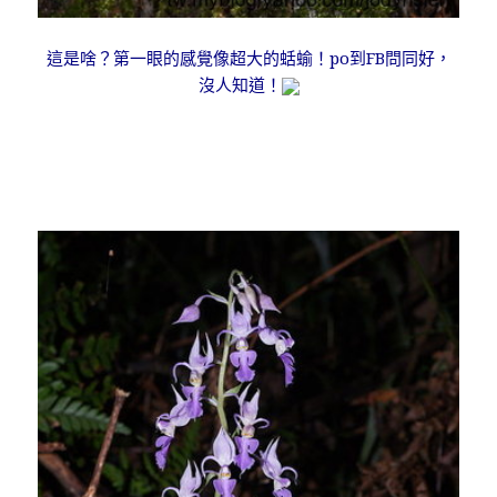
這是啥？第一眼的感覺像超大的蛞蝓！po到FB問同好，
沒人知道！