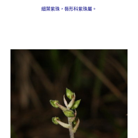
細葉紫珠，唇形科紫珠屬。