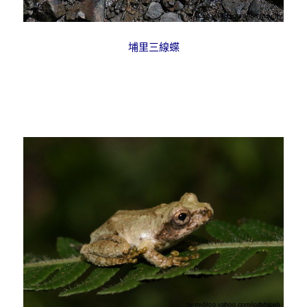
埔里三線蝶