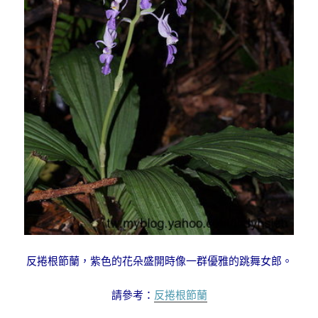
反捲根節蘭，紫色的花朵盛開時像一群優雅的跳舞女郎。
請參考：
反捲根節蘭