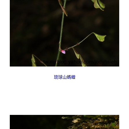
琉球山螞蝗