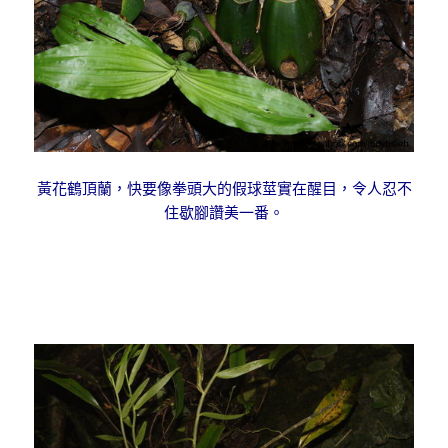
黃花鶴頂蘭，快要像拳頭大的假球莖實在醒目，令人忍不
住歇腳讚美一番。