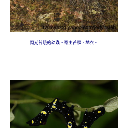
閃光苔蛾的幼蟲。寄主苔蘚、地衣。