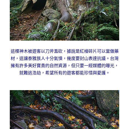
這棵神木被遊客以刀斧濫砍，據說是紅檜碎片可以當做藥
材，這讓泰雅族人十分氣憤，幾度要封山表達抗議。台灣
擁有許多美好寶貴的自然資源，但只要一經媒體的曝光，
就難逃浩劫，希望所有的遊客都能珍惜與愛護。