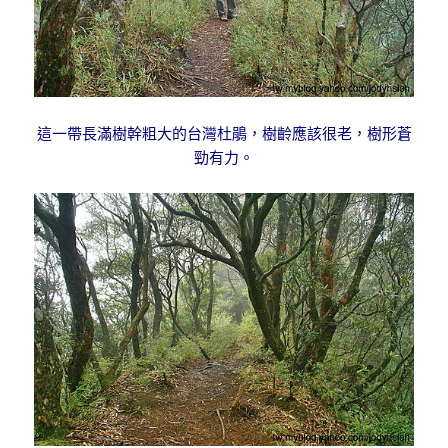
這一帶長滿樹幹粗大的台灣杜鵑，樹齡應該很老，樹形蒼
勁有力。