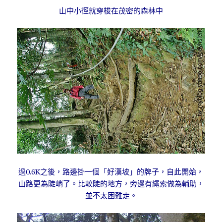
山中小徑就穿梭在茂密的森林中
過0.6K之後，路邊掛一個「好漢坡」的牌子，自此開始，
山路更為陡峭了。比較陡的地方，旁邊有繩索做為輔助，
並不太困難走。