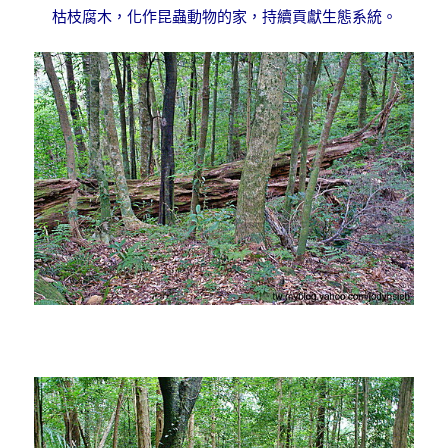
枯枝腐木，化作昆蟲動物的家，持續貢獻生態系統。