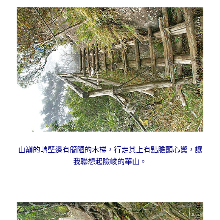
山巔的峭壁邊有簡陋的木梯，行走其上有點膽顫心驚，讓
我聯想起險峻的華山。