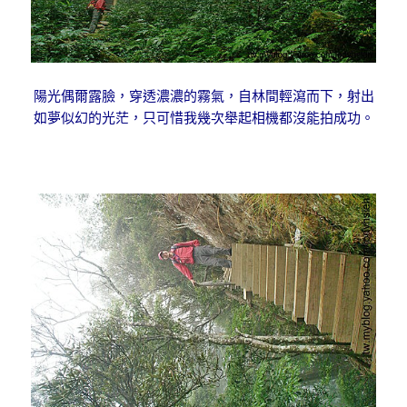
陽光偶爾露臉，穿透濃濃的霧氣，自林間輕瀉而下，射出
如夢似幻的光茫，只可惜我幾次舉起相機都沒能拍成功。