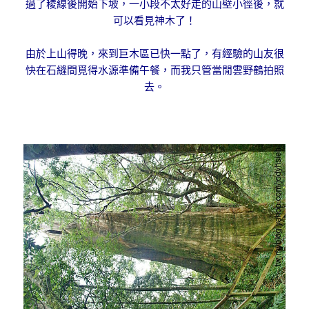
過了稜線後開始下坡，一小段不太好走的山壁小徑後，就
可以看見神木了！
由於上山得晚，來到巨木區已快一點了，有經驗的山友很
快在石縫間覓得水源準備午餐，而我只管當閒雲野鶴拍照
去。