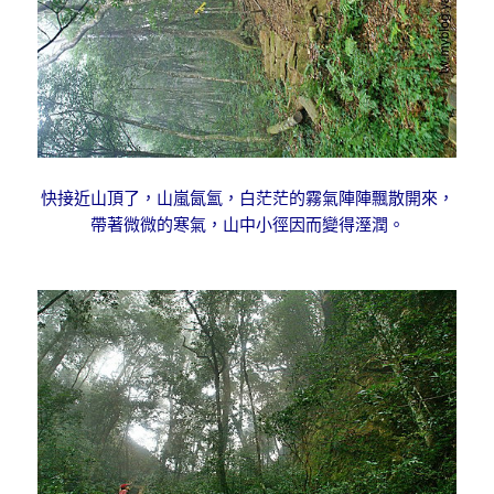
快接近山頂了，山嵐氤氳，白茫茫的霧氣陣陣飄散開來，
帶著微微的寒氣，山中小徑因而變得溼潤。