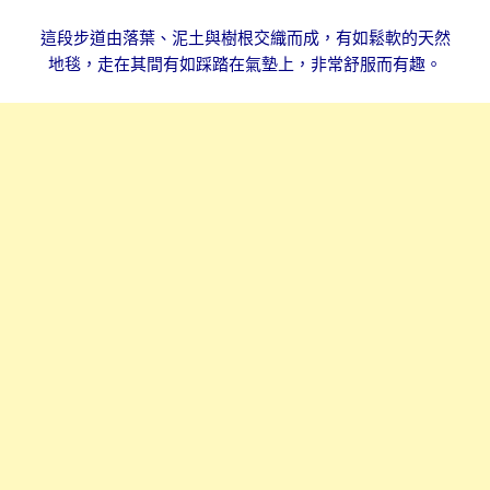
這段步道由落葉
、
泥土與樹根交織而成，有如鬆軟的天然
地毯，走在其間有如踩踏在氣墊上，非常舒服而有趣。