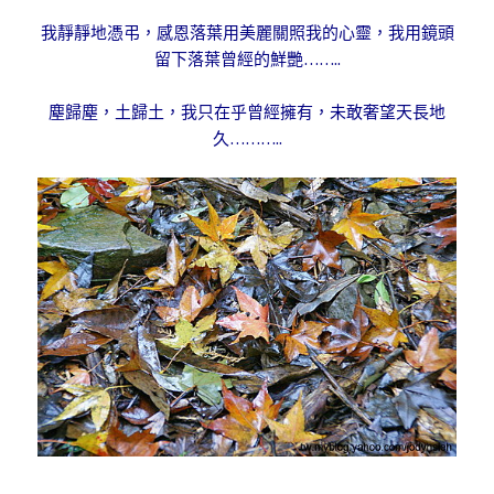
我靜靜地憑弔，感恩落葉用美麗關照我的心靈，我用鏡頭
留下落葉曾經的鮮艷……..
塵歸塵，土歸土，我只在乎曾經擁有，未敢奢望天長地
久………..