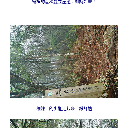
霧裡的蒼松矗立崖邊，如詩如畫！
稜線上的步道走起來平緩舒適