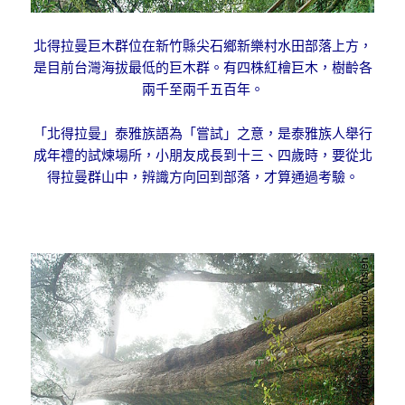
北得拉曼巨木群位在新竹縣尖石鄉新樂村水田部落上方，
是目前台灣海拔最低的巨木群。有四株紅檜巨木，樹齡各
兩千至兩千五
百年。
「北得拉曼」泰雅族語為「嘗試」之意，是泰雅族人舉行
成年禮的試煉場所，小朋友成長到十三、四歲時，要從北
得拉曼群山中，辨識方向回到部落，才算通過考驗。