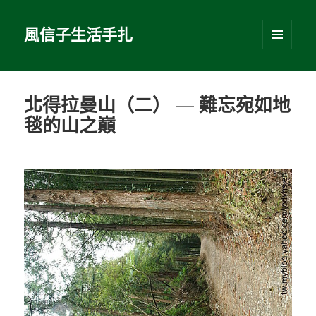
風信子生活手扎
選單及
小工具
北得拉曼山（二） — 難忘宛如地
毯的山之巔