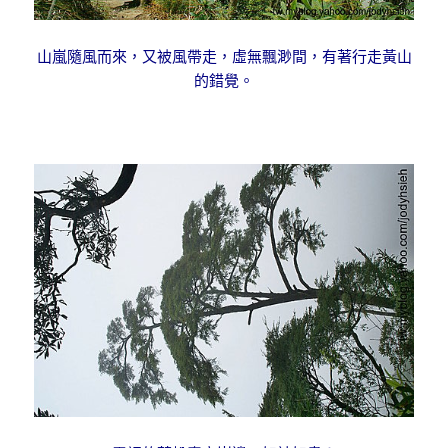
山嵐隨風而來，又被風帶走，虛無飄渺間，有著行走黃山
的錯覺。