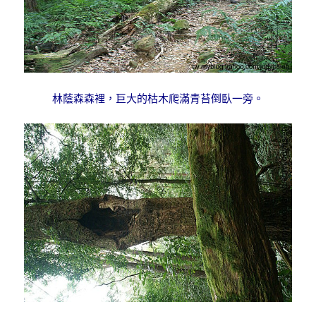
林蔭森森裡，巨大的枯木爬滿青苔倒臥一旁。