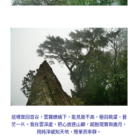
這裡是回音谷，雲霧繚繞下，能見度不高，極目眺望，蒼
茫一片。我在雲深處，把心放逐山巔，超脫現實與歲月，
用純淨感知天地，簡單而寧靜。