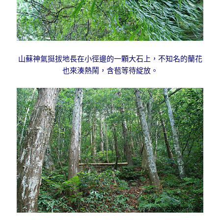
山蘇神氣挺拔地長在小徑邊的一顆大石上，不知名的蘭花
也來湊熱鬧，含苞等待綻放。