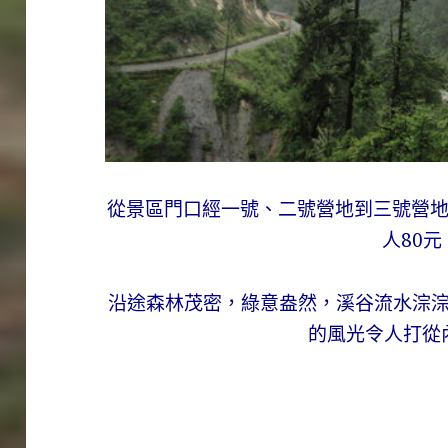
從景區門口經一號、二號營地到三號營地
人80元
沿途森林茂密，綠意盎然，溪谷流水淙
的風光令人打從