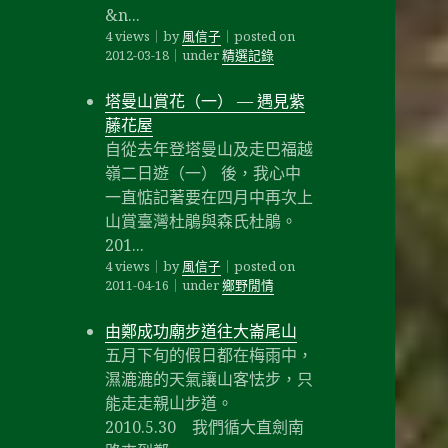
&n...
4 views
｜
by
風信子
｜
posted on
2012-03-18
｜
under
精選記錄
塔曼山賞花（一） — 遇見紫
藤花屋
自從去年登塔曼山及走巴福越
嶺二日遊（一） 後，我心中
一直惦記著要在四月中再次上
山賞臺灣杜鵑與森氏杜鵑。
201...
4 views
｜
by
風信子
｜
posted on
2011-04-16
｜
under
鄉野閒情
由鄭成功廟步道往大崙尾山
五月下旬的假日都在梅雨中，
濕漉漉的天氣讓山客怯步，只
能走走親山步道。
2010.5.30 我們循大直劍南