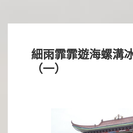
細雨霏霏遊海螺溝
（一）