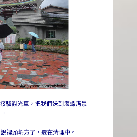
店前搭上接駁觀光車，把我們送到海螺溝景
口。
據說裡頭坍方了，還在清理中。