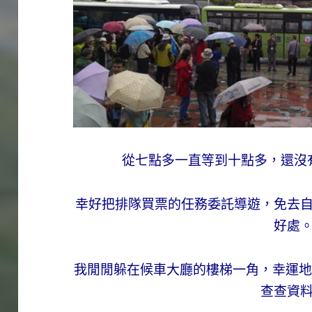
從七點多一直等到十點多，還沒
幸好把排隊買票的任務委託導遊，免去
好處
我閒閒躲在候車大廳的樓梯一角，幸運地抓
查查資