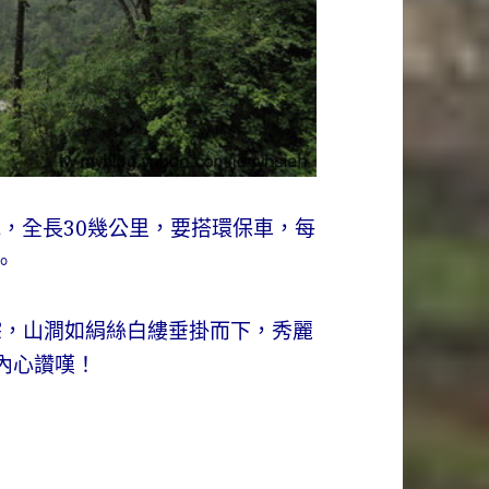
，全長30幾公里，要搭環保車，每
。
淙，山澗如絹絲白縷垂掛而下，秀麗
內心讚嘆！