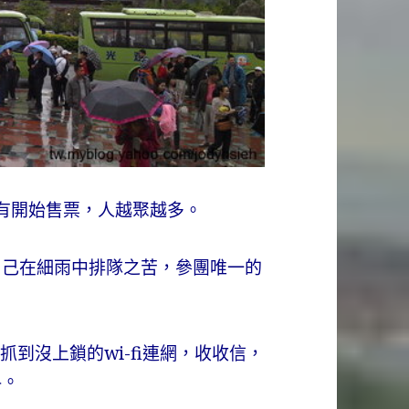
有開始售票，人越聚越多。
自己在細雨中排隊之苦，參團唯一的
。
到沒上鎖的wi-fi連網，收收信，
料。