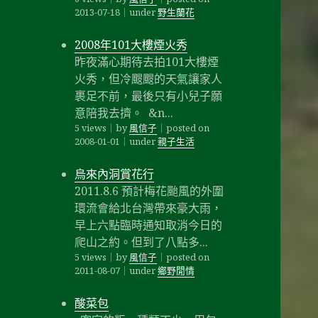
2013-07-18
｜
under
野生蘭花
2008年101大樓煙火秀
昨夜滿心期待去拍101大樓煙
火秀，但冷颼颼的天氣讓家人
裹足不前，最後只有小兒子願
意陪我去擠。 &n...
5 views
｜
by
風信子
｜
posted on
2008-01-01
｜
under
親子生活
烏來內洞賞花行
2011.8.6 預計梅花颱風的外圍
環流會給北台灣帶來豪大雨，
早上六點臨時通知取消今日的
爬山之約。但到了八點多...
5 views
｜
by
風信子
｜
posted on
2011-08-07
｜
under
鄉野閒情
酸菜包