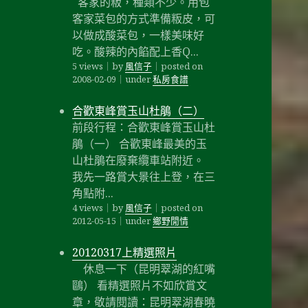
客家的粄，種類不少。用包
客家菜包的方式準備粄皮，可
以做成酸菜包，一樣美味好
吃。酸辣的內餡配上香Q...
5 views
｜
by
風信子
｜
posted on
2008-02-09
｜
under
私房食譜
合歡東峰賞玉山杜鵑（二）
前段行程：合歡東峰賞玉山杜
鵑（一） 合歡東峰最美的玉
山杜鵑在廢棄纜車站附近。
我先一路賞大景往上登，在三
角點附...
4 views
｜
by
風信子
｜
posted on
2012-05-15
｜
under
鄉野閒情
20120317上精選照片
休息一下（昆明翠湖的紅嘴
鷗） 看精選照片不如欣賞文
章，敬請閱讀：昆明翠湖春曉