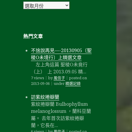
彙
整
熱門文章
不捨說再見—-20130905〔聖
稜O未境行〕上精選文章
左上角這篇 聖稜O未竟行
（上） 上 2013.09.05 精...
7 views
｜
by
風信子
｜
posted on
2013-09-06
｜
under
精選記錄
訪紫紋捲瓣蘭
紫紋捲瓣蘭 Bulbophyllum
melanoglossum ，蘭科豆蘭
屬。 去年首次訪紫紋捲瓣
蘭，它長在...
6 views
｜
by
風信子
｜
posted on