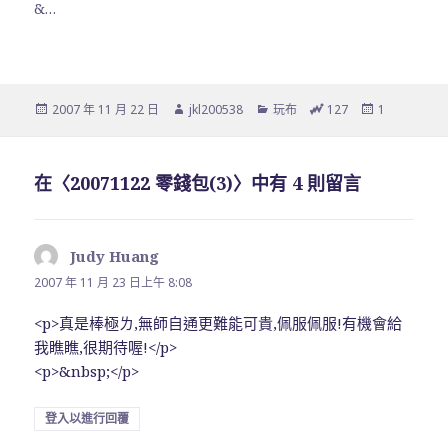
&…
發
作
分
總
24
2007 年 11 月 22 日
jkl200538
玩布
127
1
佈
者
類
瀏
小
日
覽
時
期:
次
瀏
在〈20071122 零錢包(3)〉中有 4 則留言
數
覽
次
數
Judy Huang
表
示:
2007 年 11 月 23 日上午 8:08
<p>真是棒極ㄌ,無師自通更難能可貴,佩服佩服!有機會給
我瞧瞧,很期待喔!</p>
<p>&nbsp;</p>
登入以進行回覆