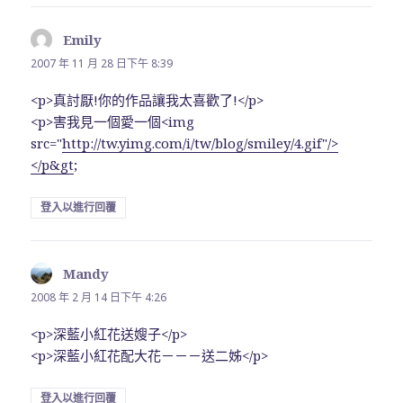
Emily
表
示:
2007 年 11 月 28 日下午 8:39
<p>真討厭!你的作品讓我太喜歡了!</p>
<p>害我見一個愛一個<img
src="
http://tw.yimg.com/i/tw/blog/smiley/4.gif"/>
</p&gt
;
登入以進行回覆
Mandy
表
示:
2008 年 2 月 14 日下午 4:26
<p>深藍小紅花送嫂子</p>
<p>深藍小紅花配大花－－－送二姊</p>
登入以進行回覆