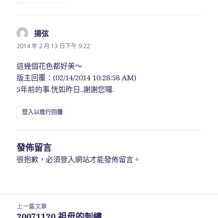
揚弦
表
示:
2014 年 2 月 13 日下午 9:22
這幾個花色都好美～
版主回覆：(02/14/2014 10:28:58 AM)
5年前的事.恍如昨日..謝謝您囉.
登入以進行回覆
發佈留言
很抱歉，必須
登入
網站才能發佈留言。
文
上一篇文章
章
20071120 祖母的刺繡
上