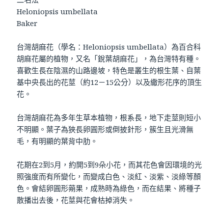
Heloniopsis umbellata
Baker
台灣胡麻花（學名：Heloniopsis umbellata）為百合科
胡麻花屬的植物，又名「銳葉胡麻花」，為台灣特有種。
喜歡生長在陰濕的山路邊坡，特色是叢生的根生葉、自葉
基中央長出的花莖（約12－15公分）以及繖形花序的頂生
花。
台灣胡麻花為多年生草本植物，根系長，地下走莖則短小
不明顯。葉子為狹長卵圓形或倒披針形，簇生且光滑無
毛，有明顯的葉背中肋。
花期在2到5月，約開5到9朵小花，而其花色會因環境的光
照強度而有所變化，而變成白色、淡紅、淡紫、淡綠等顏
色。會結卵圓形蒴果，成熟時為綠色，而在結果、將種子
散播出去後，花莖與花會枯掉消失。