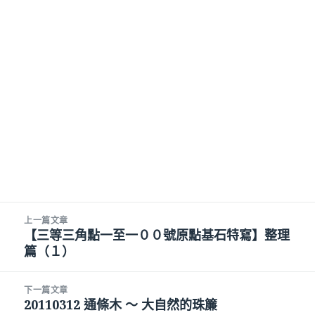
文
上一篇文章
章
【三等三角點一至一００號原點基石特寫】整理
上
導
篇（１）
一
覽
篇
文
下一篇文章
章:
20110312 通條木 ～ 大自然的珠簾
下