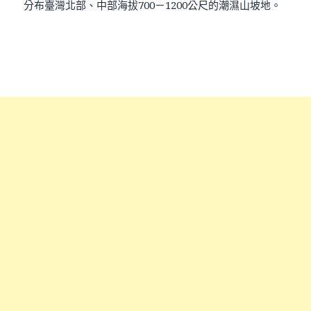
分布臺灣北部、中部海拔700－1200公尺的潮濕山坡地。