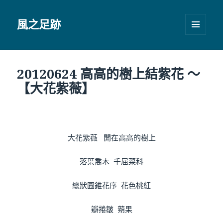
風之足跡
選單及
小工具
20120624 高高的樹上結紫花 ～
【大花紫薇】
大花紫薇 開在高高的樹上
落葉喬木 千屈菜科
總狀圓錐花序 花色桃紅
瓣捲皺 蒴果