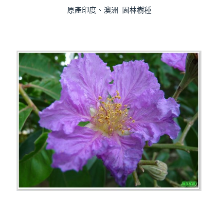
原產印度、澳洲 園林樹種