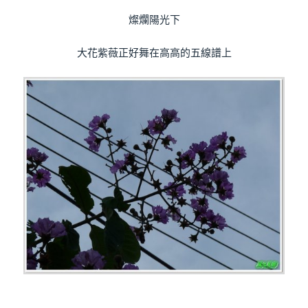
燦爛陽光下
大花紫薇正好舞在高高的五線譜上