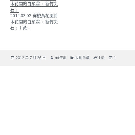
木花間的白頭翁 ﹝新竹尖
石﹞
2014.03.02 穿梭黃花風鈴
木花間的白頭翁 ﹝新竹尖
石﹞ ( 黃…
發
作
分
總
24
2012 年 7 月 26 日
mtff98
大樹花彙
161
1
佈
者
類
瀏
小
日
覽
時
期:
次
瀏
數
覽
次
數