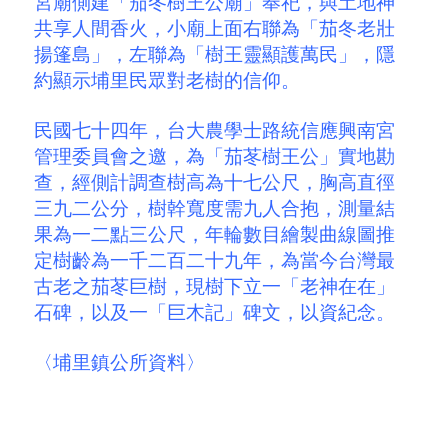
宮廟側建「茄冬樹王公廟」奉祀，與土地神
共享人間香火，小廟上面右聯為「茄冬老壯
揚篷島」，左聯為「樹王靈顯護萬民」，隱
約顯示埔里民眾對老樹的信仰。
民國七十四年，台大農學士路統信應興南宮
管理委員會之邀，為「茄苳樹王公」實地勘
查，經側計調查樹高為十七公尺，胸高直徑
三九二公分，樹幹寬度需九人合抱，測量結
果為一二點三公尺，年輪數目繪製曲線圖推
定樹齡為一千二百二十九年，為當今台灣最
古老之茄苳巨樹，現樹下立一「老神在在」
石碑，以及一「巨木記」碑文，以資紀念。
〈埔里鎮公所資料〉