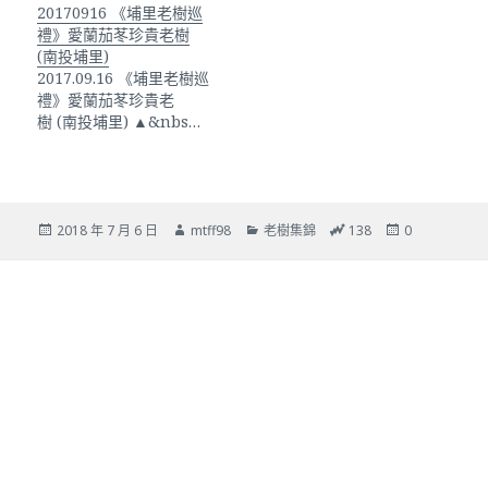
20170916 《埔里老樹巡
禮》愛蘭茄苳珍貴老樹
(南投埔里)
2017.09.16 《埔里老樹巡
禮》愛蘭茄苳珍貴老
樹 (南投埔里) ▲&nbs…
發
作
分
總
24
2018 年 7 月 6 日
mtff98
老樹集錦
138
0
佈
者
類
瀏
小
日
覽
時
期:
次
瀏
數
覽
次
數