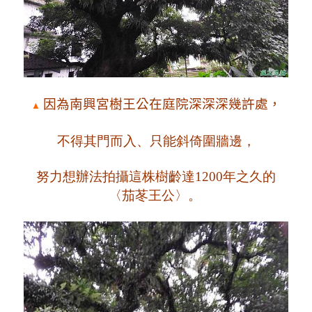
因為
南興宮
樹王公在庭院深深深幾許處，
▲
不得其門而入、
只能斜倚圍牆邊，
努力想辦法拍攝這株樹齡達1200年之久的
〈茄苳王公〉
。