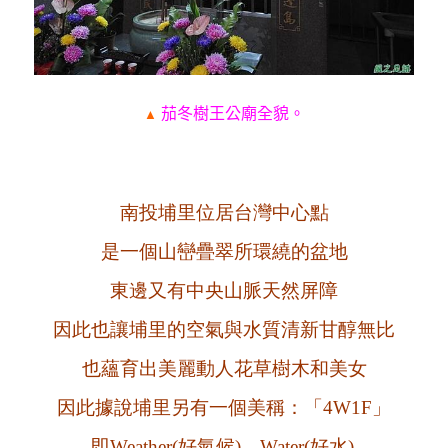
茄冬樹王公廟全貌。
▲
南投埔里位居台灣中心點
是一個山巒疊翠所
環繞的盆地
東邊又有中央山脈天然屏障
因此也讓埔里的空氣與水質清新甘醇無比
也蘊育出美麗動人花草樹木和美女
因此據說埔里另有一個美稱：「4W1F」
即Weather(好氣候)、Water(好水)