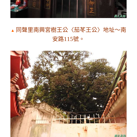
同聲里南
興
宮樹王公〈茄苳王公〉地址～南
▲
安路115號。