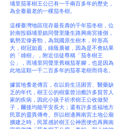
埔里茄苳樹王公已有一千兩百多年的歷史，
為全臺最老的一棵茄冬樹。
這棵臺灣地區現存最長壽的千年茄冬樹，位
於南投縣埔里鎮同聲里隆生路興南宮後側，
氣勢宏偉蒼勁，為我國原生樹木，幹形高
大，樹冠如蓋，綠蔭廣被，因為是不會結果
的「雄樹」，附近信徒尊稱「茄冬樹王
公」，而埔里同聲里舊稱茄苳腳，也是因為
此地這顆一千二百多年的茄苳老樹而得名。
據當地耆老傳言，在以前生活困苦、醫藥缺
乏的年代，樹王公的樹葉曾治癒許多貧苦人
家的疾病，因此小孩子祈求樹王公收做契
子，爾後均能平安長大；還有許多造福地方
民眾的靈異傳奇。所以樹邊興南宮土地公廟
擴建之時，民眾感於樹王公神恩便也再興南