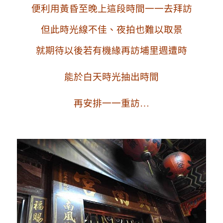
便利用黃昏至晚上這段時間一一去拜訪
但此時光線不佳、夜拍也難以取景
就期待以後若有機緣再訪埔里週遭時
能於白天時光抽出時間
再安排一一重訪…