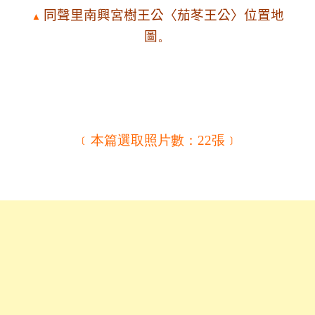
同聲里南興宮樹王公〈茄苳王公〉
位置地
▲
圖
。
﹝本篇選取照片數：22張﹞