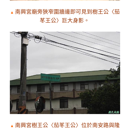
南興宮廟旁狹窄圍牆邊即可見到
樹王公〈茄
▲
苳王公〉巨大身影
。
南興宮
樹王公〈茄苳王公〉位於南安路與隆
▲