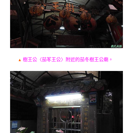
樹王公〈茄苳王公〉附近的
茄冬樹王公廟
。
▲