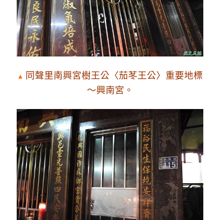
同聲里南
興
宮樹王公〈茄苳王公〉重要地標
▲
～興南宮。