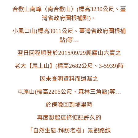
合歡山南峰〈南合歡山〉(標高3230公尺、臺
灣省政府圖根補點)、
小風口山
(標高3011公尺、
臺灣省政府圖根補
點)等…
翌日回程順登於
2015/09/29
爬廬山六寶之
老大【尾上山】
(
標高2682
公尺
、
3-5939)時
因未查明資料而遺漏之
屯原山(
標高2205公尺、
森林三角點)等…
於傍晚回到埔里時
再度想起這條惦記許久的
「自然生態-拜訪老樹」景觀路線